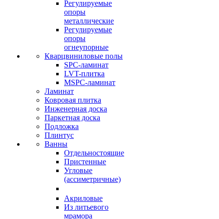
Регулируемые
опоры
металлические
Регулируемые
опоры
огнеупорные
Кварцвиниловые полы
SPC-ламинат
LVT-плитка
MSPC-ламинат
Ламинат
Ковровая плитка
Инженерная доска
Паркетная доска
Подложка
Плинтус
Ванны
Отдельностоящие
Пристенные
Угловые
(ассиметричные)
Акриловые
Из литьевого
мрамора