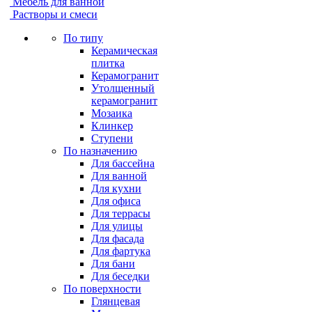
Мебель для ванной
Растворы и смеси
По типу
Керамическая
плитка
Керамогранит
Утолщенный
керамогранит
Мозаика
Клинкер
Ступени
По назначению
Для бассейна
Для ванной
Для кухни
Для офиса
Для террасы
Для улицы
Для фасада
Для фартука
Для бани
Для беседки
По поверхности
Глянцевая