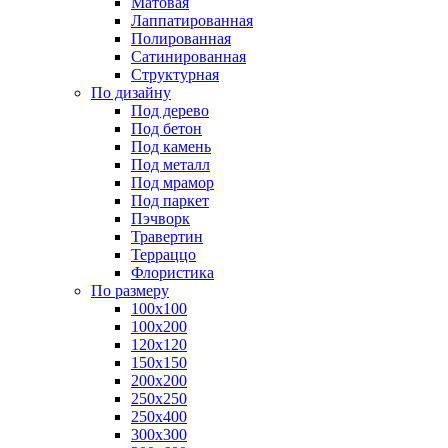
Матовая
Лаппатированная
Полированная
Сатинированная
Структурная
По дизайну
Под дерево
Под бетон
Под камень
Под металл
Под мрамор
Под паркет
Пэчворк
Травертин
Терраццо
Флористика
По размеру
100х100
100х200
120х120
150х150
200х200
250х250
250х400
300х300