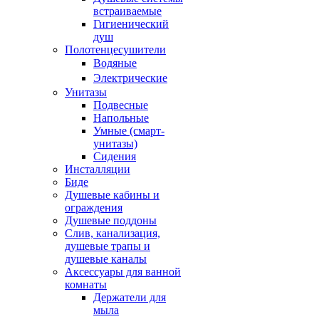
встраиваемые
Гигиенический
душ
Полотенцесушители
ㅤВодяные
ㅤЭлектрические
Унитазы
Подвесные
Напольные
Умные (смарт-
унитазы)
Сидения
Инсталляции
Биде
Душевые кабины и
ограждения
Душевые поддоны
Слив, канализация,
душевые трапы и
душевые каналы
Аксессуары для ванной
комнаты
Держатели для
мыла