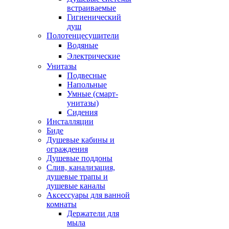
встраиваемые
Гигиенический
душ
Полотенцесушители
ㅤВодяные
ㅤЭлектрические
Унитазы
Подвесные
Напольные
Умные (смарт-
унитазы)
Сидения
Инсталляции
Биде
Душевые кабины и
ограждения
Душевые поддоны
Слив, канализация,
душевые трапы и
душевые каналы
Аксессуары для ванной
комнаты
Держатели для
мыла