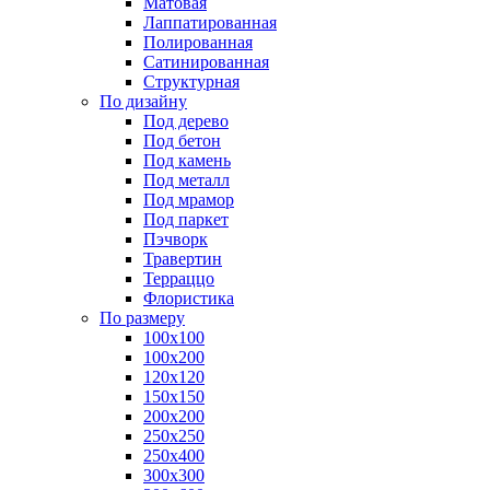
Матовая
Лаппатированная
Полированная
Сатинированная
Структурная
По дизайну
Под дерево
Под бетон
Под камень
Под металл
Под мрамор
Под паркет
Пэчворк
Травертин
Терраццо
Флористика
По размеру
100х100
100х200
120х120
150х150
200х200
250х250
250х400
300х300