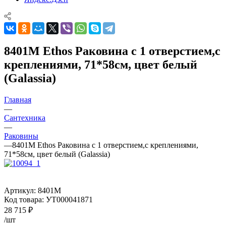
8401M Ethos Раковина c 1 отверстием,с
креплениями, 71*58см, цвет белый
(Galassia)
Главная
—
Сантехника
—
Раковины
—
8401M Ethos Раковина c 1 отверстием,с креплениями,
71*58см, цвет белый (Galassia)
Артикул:
8401М
Код товара:
УТ000041871
28 715
₽
/шт