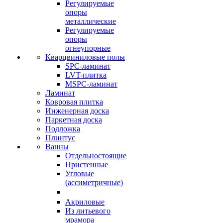
Регулируемые
опоры
металлические
Регулируемые
опоры
огнеупорные
Кварцвиниловые полы
SPC-ламинат
LVT-плитка
MSPC-ламинат
Ламинат
Ковровая плитка
Инженерная доска
Паркетная доска
Подложка
Плинтус
Ванны
Отдельностоящие
Пристенные
Угловые
(ассиметричные)
Акриловые
Из литьевого
мрамора