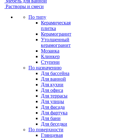
Мебель для ванной
Растворы и смеси
По типу
Керамическая
плитка
Керамогранит
Утолщенный
керамогранит
Мозаика
Клинкер
Ступени
По назначению
Для бассейна
Для ванной
Для кухни
Для офиса
Для террасы
Для улицы
Для фасада
Для фартука
Для бани
Для беседки
По поверхности
Глянцевая