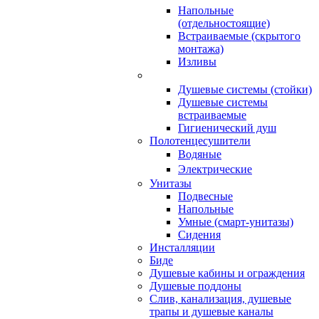
Напольные
(отдельностоящие)
Встраиваемые (скрытого
монтажа)
Изливы
Душевые системы (стойки)
Душевые системы
встраиваемые
Гигиенический душ
Полотенцесушители
ㅤВодяные
ㅤЭлектрические
Унитазы
Подвесные
Напольные
Умные (смарт-унитазы)
Сидения
Инсталляции
Биде
Душевые кабины и ограждения
Душевые поддоны
Слив, канализация, душевые
трапы и душевые каналы