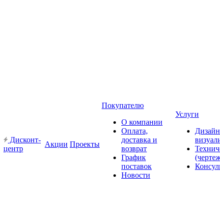
Покупателю
Услуги
О компании
Оплата,
Дизайн
Дисконт-
доставка и
визуал
Акции
Проекты
центр
возврат
Технич
График
(черте
поставок
Консул
Новости