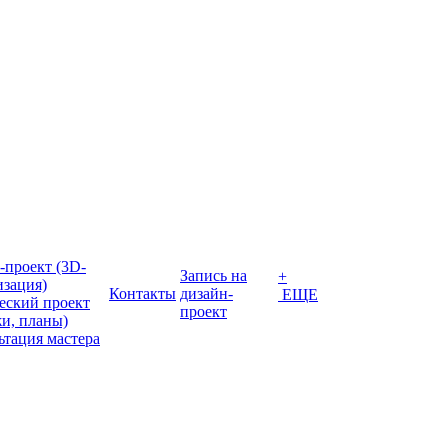
-проект (3D-
Запись на
+
изация)
Контакты
дизайн-
ЕЩЕ
еский проект
проект
жи, планы)
ьтация мастера