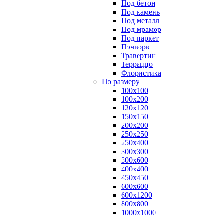
Под бетон
Под камень
Под металл
Под мрамор
Под паркет
Пэчворк
Травертин
Терраццо
Флористика
По размеру
100х100
100х200
120х120
150х150
200х200
250х250
250х400
300х300
300х600
400х400
450х450
600х600
600х1200
800х800
1000х1000