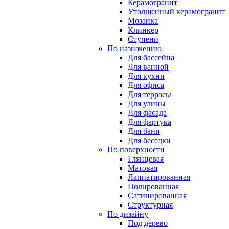
Керамогранит
Утолщенный керамогранит
Мозаика
Клинкер
Ступени
По назначению
Для бассейна
Для ванной
Для кухни
Для офиса
Для террасы
Для улицы
Для фасада
Для фартука
Для бани
Для беседки
По поверхности
Глянцевая
Матовая
Лаппатированная
Полированная
Сатинированная
Структурная
По дизайну
Под дерево