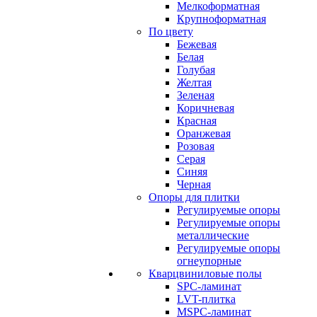
Мелкоформатная
Крупноформатная
По цвету
Бежевая
Белая
Голубая
Желтая
Зеленая
Коричневая
Красная
Оранжевая
Розовая
Серая
Синяя
Черная
Опоры для плитки
Регулируемые опоры
Регулируемые опоры
металлические
Регулируемые опоры
огнеупорные
Кварцвиниловые полы
SPC-ламинат
LVT-плитка
MSPC-ламинат