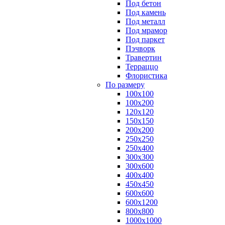
Под бетон
Под камень
Под металл
Под мрамор
Под паркет
Пэчворк
Травертин
Терраццо
Флористика
По размеру
100х100
100х200
120х120
150х150
200х200
250х250
250х400
300х300
300х600
400х400
450х450
600х600
600х1200
800х800
1000х1000