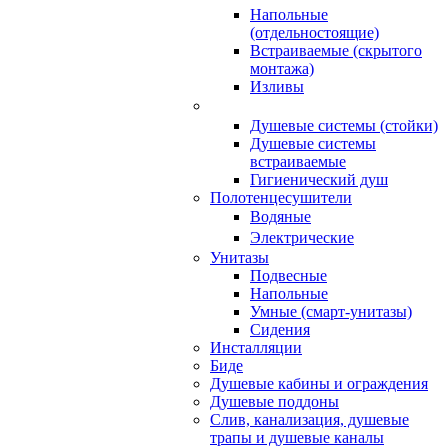
Напольные
(отдельностоящие)
Встраиваемые (скрытого
монтажа)
Изливы
Душевые системы (стойки)
Душевые системы
встраиваемые
Гигиенический душ
Полотенцесушители
ㅤВодяные
ㅤЭлектрические
Унитазы
Подвесные
Напольные
Умные (смарт-унитазы)
Сидения
Инсталляции
Биде
Душевые кабины и ограждения
Душевые поддоны
Слив, канализация, душевые
трапы и душевые каналы