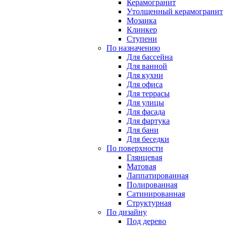
Керамогранит
Утолщенный керамогранит
Мозаика
Клинкер
Ступени
По назначению
Для бассейна
Для ванной
Для кухни
Для офиса
Для террасы
Для улицы
Для фасада
Для фартука
Для бани
Для беседки
По поверхности
Глянцевая
Матовая
Лаппатированная
Полированная
Сатинированная
Структурная
По дизайну
Под дерево