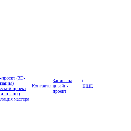
-проект (3D-
Запись на
+
изация)
Контакты
дизайн-
ЕЩЕ
еский проект
проект
жи, планы)
ьтация мастера