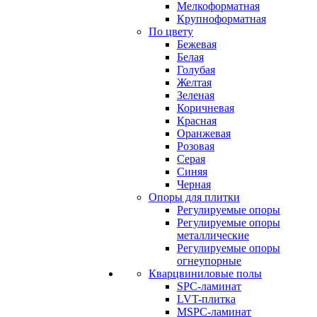
Мелкоформатная
Крупноформатная
По цвету
Бежевая
Белая
Голубая
Желтая
Зеленая
Коричневая
Красная
Оранжевая
Розовая
Серая
Синяя
Черная
Опоры для плитки
Регулируемые опоры
Регулируемые опоры
металлические
Регулируемые опоры
огнеупорные
Кварцвиниловые полы
SPC-ламинат
LVT-плитка
MSPC-ламинат