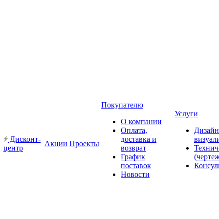
Покупателю
Услуги
О компании
Оплата,
Дизайн
Дисконт-
доставка и
визуал
Акции
Проекты
центр
возврат
Технич
График
(черте
поставок
Консул
Новости