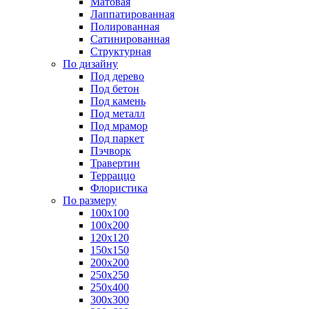
Матовая
Лаппатированная
Полированная
Сатинированная
Структурная
По дизайну
Под дерево
Под бетон
Под камень
Под металл
Под мрамор
Под паркет
Пэчворк
Травертин
Терраццо
Флористика
По размеру
100х100
100х200
120х120
150х150
200х200
250х250
250х400
300х300