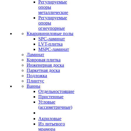
Регулируемые
опоры
металлические
Регулируемые
опоры
огнеупорные
Кварцвиниловые полы
SPC-ламинат
LVT-плитка
MSPC-ламинат
Ламинат
Ковровая плитка
Инженерная доска
Паркетная доска
Подложка
Плинтус
Ванны
Отдельностоящие
Пристенные
Угловые
(ассиметричные)
Акриловые
Из литьевого
мрамора