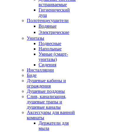
встраиваемые
Гигиенический
душ
Полотенцесушители
ㅤВодяные
ㅤЭлектрические
Унитазы
Подвесные
Напольные
Умные (смарт-
унитазы)
Сидения
Инсталляции
Биде
Душевые кабины и
ограждения
Душевые поддоны
Слив, канализация,
душевые трапы и
душевые каналы
Аксессуары для ванной
комнаты
Держатели для
мыла