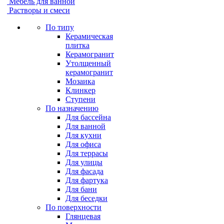
Мебель для ванной
Растворы и смеси
По типу
Керамическая
плитка
Керамогранит
Утолщенный
керамогранит
Мозаика
Клинкер
Ступени
По назначению
Для бассейна
Для ванной
Для кухни
Для офиса
Для террасы
Для улицы
Для фасада
Для фартука
Для бани
Для беседки
По поверхности
Глянцевая