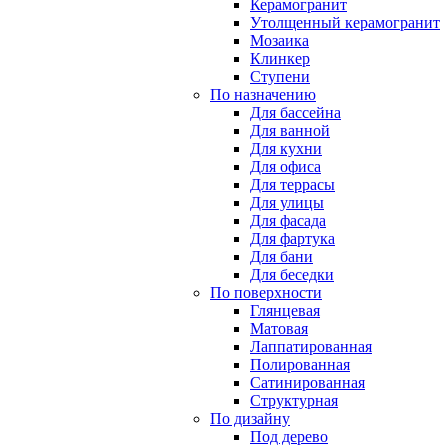
Керамогранит
Утолщенный керамогранит
Мозаика
Клинкер
Ступени
По назначению
Для бассейна
Для ванной
Для кухни
Для офиса
Для террасы
Для улицы
Для фасада
Для фартука
Для бани
Для беседки
По поверхности
Глянцевая
Матовая
Лаппатированная
Полированная
Сатинированная
Структурная
По дизайну
Под дерево