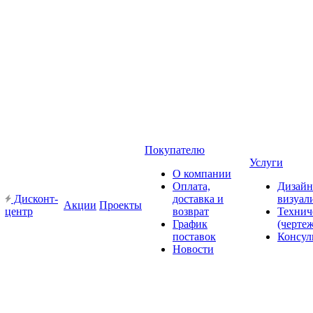
Покупателю
Услуги
О компании
Оплата,
Дизайн
Дисконт-
доставка и
визуал
Акции
Проекты
центр
возврат
Технич
График
(черте
поставок
Консул
Новости