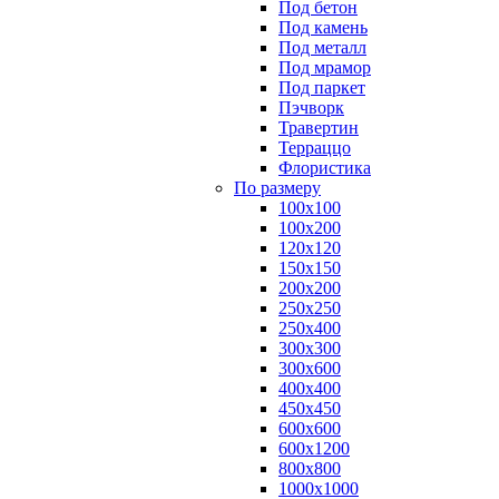
Под бетон
Под камень
Под металл
Под мрамор
Под паркет
Пэчворк
Травертин
Терраццо
Флористика
По размеру
100х100
100х200
120х120
150х150
200х200
250х250
250х400
300х300
300х600
400х400
450х450
600х600
600х1200
800х800
1000х1000