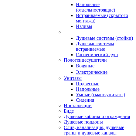
Напольные
(отдельностоящие)
Встраиваемые (скрытого
монтажа)
Изливы
Душевые системы (стойки)
Душевые системы
встраиваемые
Гигиенический душ
Полотенцесушители
ㅤВодяные
ㅤЭлектрические
Унитазы
Подвесные
Напольные
Умные (смарт-унитазы)
Сидения
Инсталляции
Биде
Душевые кабины и ограждения
Душевые поддоны
Слив, канализация, душевые
трапы и душевые каналы