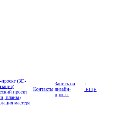
-проект (3D-
Запись на
+
изация)
Контакты
дизайн-
ЕЩЕ
еский проект
проект
жи, планы)
ьтация мастера