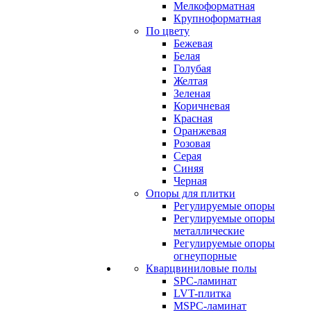
Мелкоформатная
Крупноформатная
По цвету
Бежевая
Белая
Голубая
Желтая
Зеленая
Коричневая
Красная
Оранжевая
Розовая
Серая
Синяя
Черная
Опоры для плитки
Регулируемые опоры
Регулируемые опоры
металлические
Регулируемые опоры
огнеупорные
Кварцвиниловые полы
SPC-ламинат
LVT-плитка
MSPC-ламинат