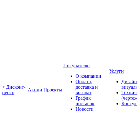
Покупателю
Услуги
О компании
Оплата,
Дизайн
Дисконт-
доставка и
визуал
Акции
Проекты
центр
возврат
Технич
График
(черте
поставок
Консул
Новости