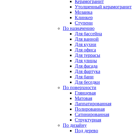
Керамогранит
Утолщенный керамогранит
Мозаика
Клинкер
Ступени
По назначению
Для бассейна
Для ванной
Для кухни
Для офиса
Для террасы
Для улицы
Для фасада
Для фартука
Для бани
Для беседки
По поверхности
Глянцевая
Матовая
Лаппатированная
Полированная
Сатинированная
Структурная
По дизайну
Под дерево