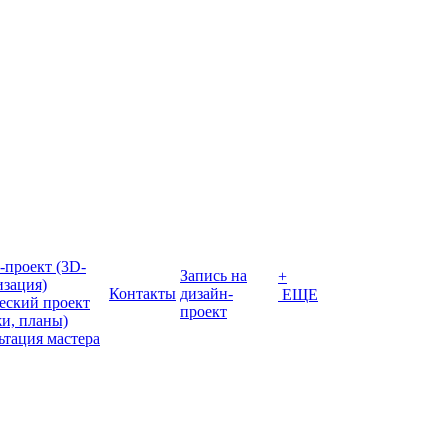
-проект (3D-
Запись на
+
изация)
Контакты
дизайн-
ЕЩЕ
еский проект
проект
жи, планы)
ьтация мастера