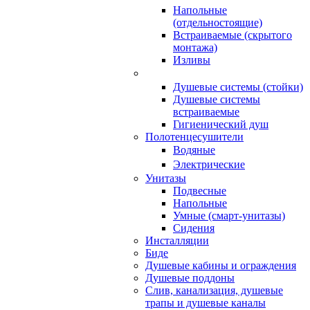
Напольные
(отдельностоящие)
Встраиваемые (скрытого
монтажа)
Изливы
Душевые системы (стойки)
Душевые системы
встраиваемые
Гигиенический душ
Полотенцесушители
ㅤВодяные
ㅤЭлектрические
Унитазы
Подвесные
Напольные
Умные (смарт-унитазы)
Сидения
Инсталляции
Биде
Душевые кабины и ограждения
Душевые поддоны
Слив, канализация, душевые
трапы и душевые каналы