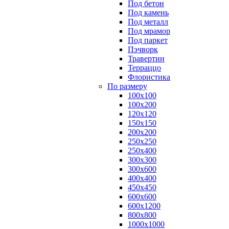
Под бетон
Под камень
Под металл
Под мрамор
Под паркет
Пэчворк
Травертин
Терраццо
Флористика
По размеру
100х100
100х200
120х120
150х150
200х200
250х250
250х400
300х300
300х600
400х400
450х450
600х600
600х1200
800х800
1000х1000