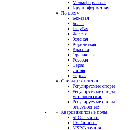
Мелкоформатная
Крупноформатная
По цвету
Бежевая
Белая
Голубая
Желтая
Зеленая
Коричневая
Красная
Оранжевая
Розовая
Серая
Синяя
Черная
Опоры для плитки
Регулируемые опоры
Регулируемые опоры
металлические
Регулируемые опоры
огнеупорные
Кварцвиниловые полы
SPC-ламинат
LVT-плитка
MSPC-ламинат