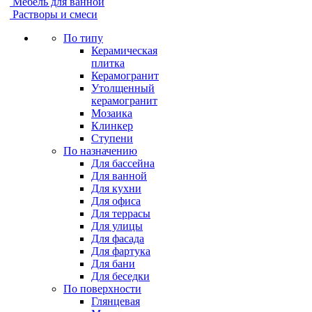
Мебель для ванной
Растворы и смеси
По типу
Керамическая
плитка
Керамогранит
Утолщенный
керамогранит
Мозаика
Клинкер
Ступени
По назначению
Для бассейна
Для ванной
Для кухни
Для офиса
Для террасы
Для улицы
Для фасада
Для фартука
Для бани
Для беседки
По поверхности
Глянцевая