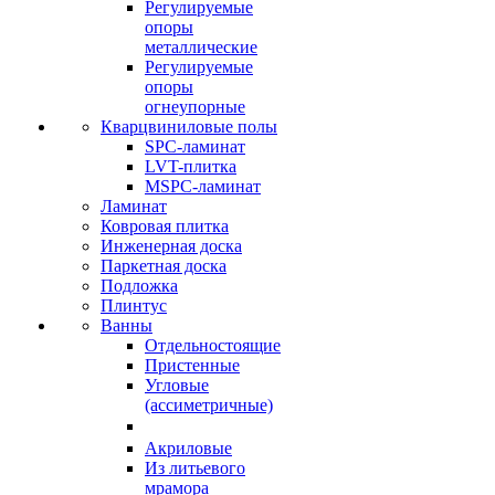
Регулируемые
опоры
металлические
Регулируемые
опоры
огнеупорные
Кварцвиниловые полы
SPC-ламинат
LVT-плитка
MSPC-ламинат
Ламинат
Ковровая плитка
Инженерная доска
Паркетная доска
Подложка
Плинтус
Ванны
Отдельностоящие
Пристенные
Угловые
(ассиметричные)
Акриловые
Из литьевого
мрамора