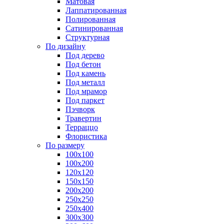
Матовая
Лаппатированная
Полированная
Сатинированная
Структурная
По дизайну
Под дерево
Под бетон
Под камень
Под металл
Под мрамор
Под паркет
Пэчворк
Травертин
Терраццо
Флористика
По размеру
100х100
100х200
120х120
150х150
200х200
250х250
250х400
300х300