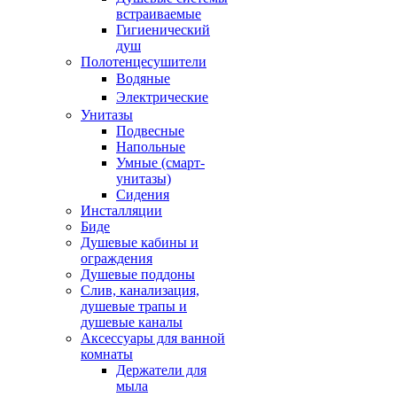
встраиваемые
Гигиенический
душ
Полотенцесушители
ㅤВодяные
ㅤЭлектрические
Унитазы
Подвесные
Напольные
Умные (смарт-
унитазы)
Сидения
Инсталляции
Биде
Душевые кабины и
ограждения
Душевые поддоны
Слив, канализация,
душевые трапы и
душевые каналы
Аксессуары для ванной
комнаты
Держатели для
мыла