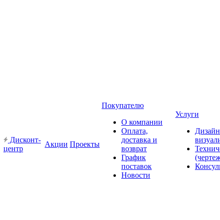
Покупателю
Услуги
О компании
Оплата,
Дизайн
Дисконт-
доставка и
визуал
Акции
Проекты
центр
возврат
Технич
График
(черте
поставок
Консул
Новости