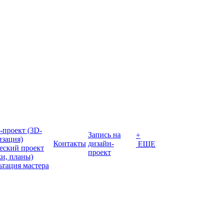
-проект (3D-
Запись на
+
изация)
Контакты
дизайн-
ЕЩЕ
еский проект
проект
жи, планы)
ьтация мастера