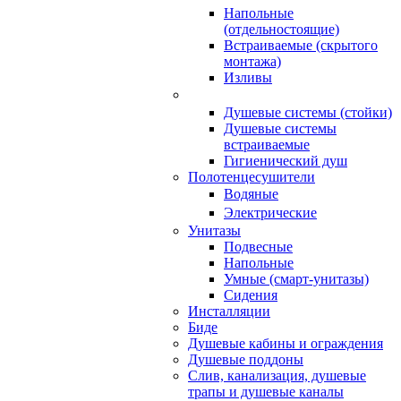
Напольные
(отдельностоящие)
Встраиваемые (скрытого
монтажа)
Изливы
Душевые системы (стойки)
Душевые системы
встраиваемые
Гигиенический душ
Полотенцесушители
ㅤВодяные
ㅤЭлектрические
Унитазы
Подвесные
Напольные
Умные (смарт-унитазы)
Сидения
Инсталляции
Биде
Душевые кабины и ограждения
Душевые поддоны
Слив, канализация, душевые
трапы и душевые каналы