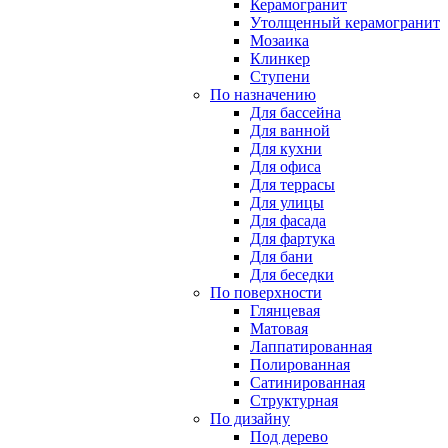
Керамогранит
Утолщенный керамогранит
Мозаика
Клинкер
Ступени
По назначению
Для бассейна
Для ванной
Для кухни
Для офиса
Для террасы
Для улицы
Для фасада
Для фартука
Для бани
Для беседки
По поверхности
Глянцевая
Матовая
Лаппатированная
Полированная
Сатинированная
Структурная
По дизайну
Под дерево