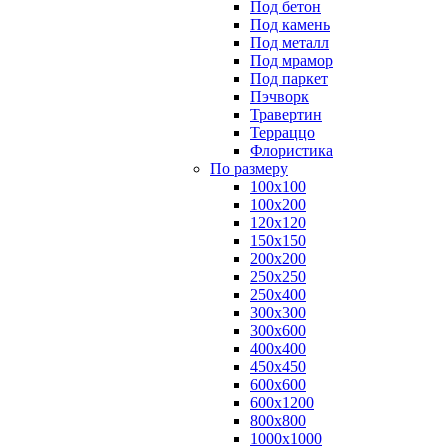
Под бетон
Под камень
Под металл
Под мрамор
Под паркет
Пэчворк
Травертин
Терраццо
Флористика
По размеру
100х100
100х200
120х120
150х150
200х200
250х250
250х400
300х300
300х600
400х400
450х450
600х600
600х1200
800х800
1000х1000