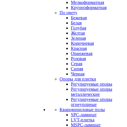
Мелкоформатная
Крупноформатная
По цвету
Бежевая
Белая
Голубая
Желтая
Зеленая
Коричневая
Красная
Оранжевая
Розовая
Серая
Синяя
Черная
Опоры для плитки
Регулируемые опоры
Регулируемые опоры
металлические
Регулируемые опоры
огнеупорные
Кварцвиниловые полы
SPC-ламинат
LVT-плитка
MSPC-ламинат