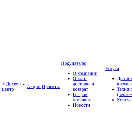
Покупателю
Услуги
О компании
Оплата,
Дизайн
Дисконт-
доставка и
визуал
Акции
Проекты
центр
возврат
Технич
График
(черте
поставок
Консул
Новости