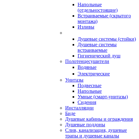
Напольные
(отдельностоящие)
Встраиваемые (скрытого
монтажа)
Изливы
Душевые системы (стойки)
Душевые системы
встраиваемые
Гигиенический душ
Полотенцесушители
ㅤВодяные
ㅤЭлектрические
Унитазы
Подвесные
Напольные
Умные (смарт-унитазы)
Сидения
Инсталляции
Биде
Душевые кабины и ограждения
Душевые поддоны
Слив, канализация, душевые
трапы и душевые каналы