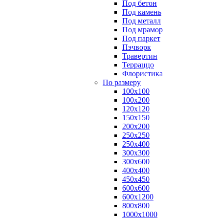
Под бетон
Под камень
Под металл
Под мрамор
Под паркет
Пэчворк
Травертин
Терраццо
Флористика
По размеру
100х100
100х200
120х120
150х150
200х200
250х250
250х400
300х300
300х600
400х400
450х450
600х600
600х1200
800х800
1000х1000