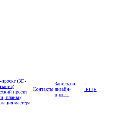
-проект (3D-
Запись на
+
изация)
Контакты
дизайн-
ЕЩЕ
еский проект
проект
жи, планы)
ьтация мастера