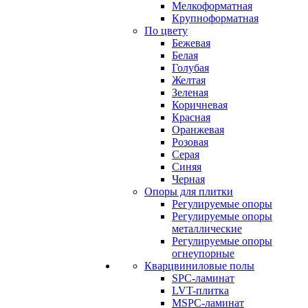
Мелкоформатная
Крупноформатная
По цвету
Бежевая
Белая
Голубая
Желтая
Зеленая
Коричневая
Красная
Оранжевая
Розовая
Серая
Синяя
Черная
Опоры для плитки
Регулируемые опоры
Регулируемые опоры
металлические
Регулируемые опоры
огнеупорные
Кварцвиниловые полы
SPC-ламинат
LVT-плитка
MSPC-ламинат