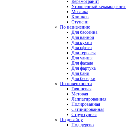
Керамогранит
Утолщенный керамогранит
Мозаика
Клинкер
Ступени
По назначению
Для бассейна
Для ванной
Для кухни
Для офиса
Для террасы
Для улицы
Для фасада
Для фартука
Для бани
Для беседки
По поверхности
Глянцевая
Матовая
Лаппатированная
Полированная
Сатинированная
Структурная
По дизайну
Под дерево