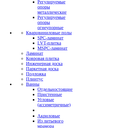
Регулируемые
опоры
металлические
Регулируемые
опоры
огнеупорные
Кварцвиниловые полы
SPC-ламинат
LVT-плитка
MSPC-ламинат
Ламинат
Ковровая плитка
Инженерная доска
Паркетная доска
Подложка
Плинтус
Ванны
Отдельностоящие
Пристенные
Угловые
(ассиметричные)
Акриловые
Из литьевого
мрамора