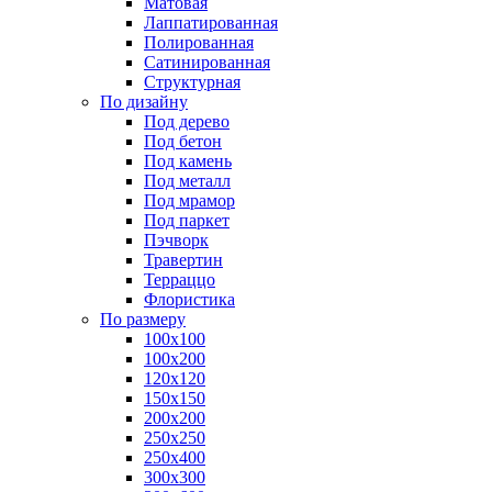
Матовая
Лаппатированная
Полированная
Сатинированная
Структурная
По дизайну
Под дерево
Под бетон
Под камень
Под металл
Под мрамор
Под паркет
Пэчворк
Травертин
Терраццо
Флористика
По размеру
100х100
100х200
120х120
150х150
200х200
250х250
250х400
300х300