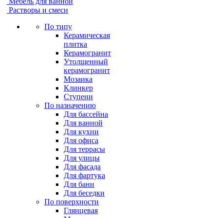
Мебель для ванной
Растворы и смеси
По типу
Керамическая
плитка
Керамогранит
Утолщенный
керамогранит
Мозаика
Клинкер
Ступени
По назначению
Для бассейна
Для ванной
Для кухни
Для офиса
Для террасы
Для улицы
Для фасада
Для фартука
Для бани
Для беседки
По поверхности
Глянцевая