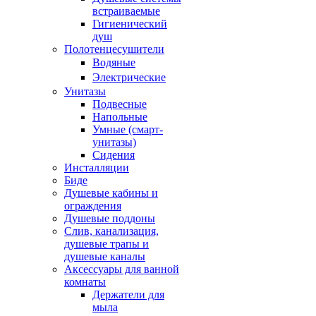
встраиваемые
Гигиенический
душ
Полотенцесушители
ㅤВодяные
ㅤЭлектрические
Унитазы
Подвесные
Напольные
Умные (смарт-
унитазы)
Сидения
Инсталляции
Биде
Душевые кабины и
ограждения
Душевые поддоны
Слив, канализация,
душевые трапы и
душевые каналы
Аксессуары для ванной
комнаты
Держатели для
мыла