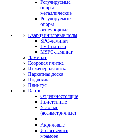
Регулируемые
опоры
металлические
Регулируемые
опоры
огнеупорные
Кварцвиниловые полы
SPC-ламинат
LVT-плитка
MSPC-ламинат
Ламинат
Ковровая плитка
Инженерная доска
Паркетная доска
Подложка
Плинтус
Ванны
Отдельностоящие
Пристенные
Угловые
(ассиметричные)
Акриловые
Из литьевого
мрамора