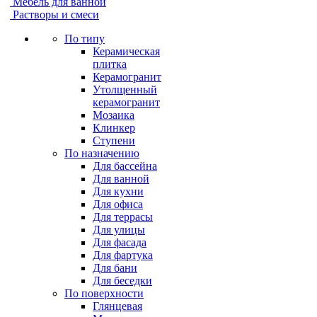
Мебель для ванной
Растворы и смеси
По типу
Керамическая
плитка
Керамогранит
Утолщенный
керамогранит
Мозаика
Клинкер
Ступени
По назначению
Для бассейна
Для ванной
Для кухни
Для офиса
Для террасы
Для улицы
Для фасада
Для фартука
Для бани
Для беседки
По поверхности
Глянцевая