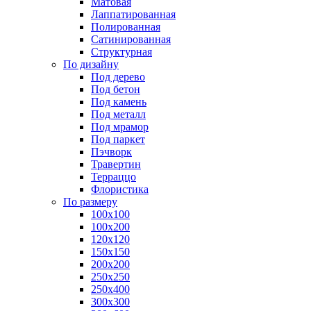
Матовая
Лаппатированная
Полированная
Сатинированная
Структурная
По дизайну
Под дерево
Под бетон
Под камень
Под металл
Под мрамор
Под паркет
Пэчворк
Травертин
Терраццо
Флористика
По размеру
100х100
100х200
120х120
150х150
200х200
250х250
250х400
300х300