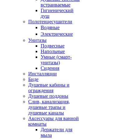
встраиваемые
Гигиенический
душ
Полотенцесушители
ㅤВодяные
ㅤЭлектрические
Унитазы
Подвесные
Напольные
Умные (смарт-
унитазы)
Сидения
Инсталляции
Биде
Душевые кабины и
ограждения
Душевые поддоны
Слив, канализация,
душевые трапы и
душевые каналы
Аксессуары для ванной
комнаты
Держатели для
мыла