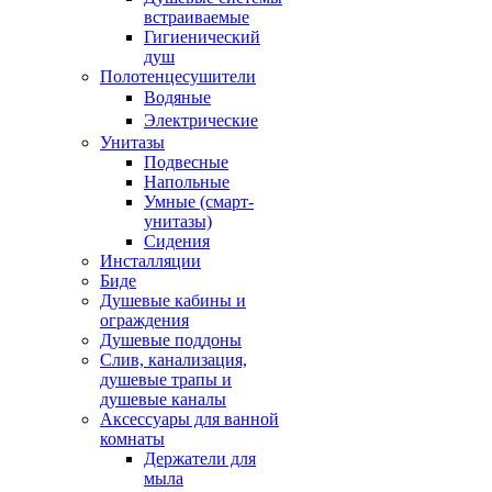
встраиваемые
Гигиенический
душ
Полотенцесушители
ㅤВодяные
ㅤЭлектрические
Унитазы
Подвесные
Напольные
Умные (смарт-
унитазы)
Сидения
Инсталляции
Биде
Душевые кабины и
ограждения
Душевые поддоны
Слив, канализация,
душевые трапы и
душевые каналы
Аксессуары для ванной
комнаты
Держатели для
мыла