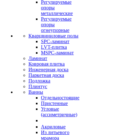
Регулируемые
опоры
металлические
Регулируемые
опоры
огнеупорные
Кварцвиниловые полы
SPC-ламинат
LVT-плитка
MSPC-ламинат
Ламинат
Ковровая плитка
Инженерная доска
Паркетная доска
Подложка
Плинтус
Ванны
Отдельностоящие
Пристенные
Угловые
(ассиметричные)
Акриловые
Из литьевого
мрамора