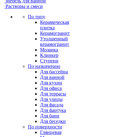
Мебель для ванной
Растворы и смеси
По типу
Керамическая
плитка
Керамогранит
Утолщенный
керамогранит
Мозаика
Клинкер
Ступени
По назначению
Для бассейна
Для ванной
Для кухни
Для офиса
Для террасы
Для улицы
Для фасада
Для фартука
Для бани
Для беседки
По поверхности
Глянцевая