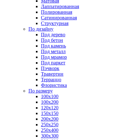
Матовая
Лаппатированная
Полированная
Сатинированная
Структурная
По дизайну
Под дерево
Под бетон
Под камень
Под металл
Под мрамор
Под паркет
Пэчворк
Травертин
Терраццо
Флористика
По размеру
100х100
100х200
120х120
150х150
200х200
250х250
250х400
300х300