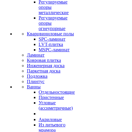
Регулируемые
опоры
металлические
Регулируемые
опоры
огнеупорные
Кварцвиниловые полы
SPC-ламинат
LVT-плитка
MSPC-ламинат
Ламинат
Ковровая плитка
Инженерная доска
Паркетная доска
Подложка
Плинтус
Ванны
Отдельностоящие
Пристенные
Угловые
(ассиметричные)
Акриловые
Из литьевого
мрамора