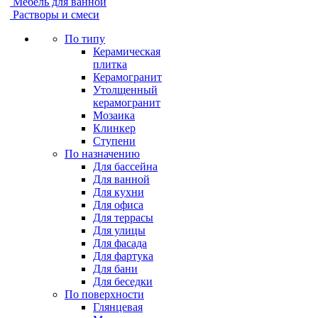
Мебель для ванной
Растворы и смеси
По типу
Керамическая
плитка
Керамогранит
Утолщенный
керамогранит
Мозаика
Клинкер
Ступени
По назначению
Для бассейна
Для ванной
Для кухни
Для офиса
Для террасы
Для улицы
Для фасада
Для фартука
Для бани
Для беседки
По поверхности
Глянцевая