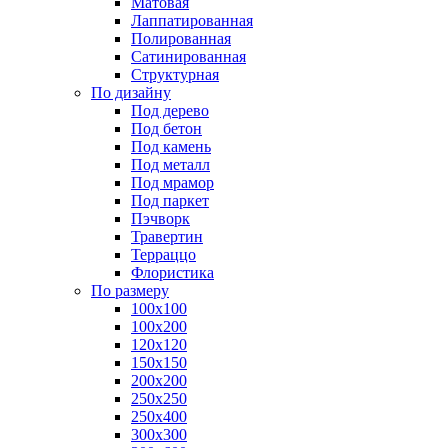
Матовая
Лаппатированная
Полированная
Сатинированная
Структурная
По дизайну
Под дерево
Под бетон
Под камень
Под металл
Под мрамор
Под паркет
Пэчворк
Травертин
Терраццо
Флористика
По размеру
100х100
100х200
120х120
150х150
200х200
250х250
250х400
300х300