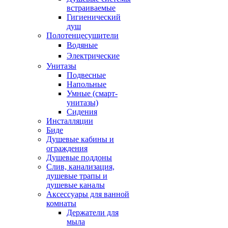
встраиваемые
Гигиенический
душ
Полотенцесушители
ㅤВодяные
ㅤЭлектрические
Унитазы
Подвесные
Напольные
Умные (смарт-
унитазы)
Сидения
Инсталляции
Биде
Душевые кабины и
ограждения
Душевые поддоны
Слив, канализация,
душевые трапы и
душевые каналы
Аксессуары для ванной
комнаты
Держатели для
мыла