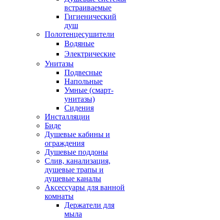
встраиваемые
Гигиенический
душ
Полотенцесушители
ㅤВодяные
ㅤЭлектрические
Унитазы
Подвесные
Напольные
Умные (смарт-
унитазы)
Сидения
Инсталляции
Биде
Душевые кабины и
ограждения
Душевые поддоны
Слив, канализация,
душевые трапы и
душевые каналы
Аксессуары для ванной
комнаты
Держатели для
мыла