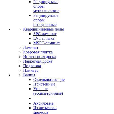
Регулируемые
опоры
металлические
Регулируемые
опоры
огнеупорные
Кварцвиниловые полы
SPC-ламинат
LVT-плитка
MSPC-ламинат
Ламинат
Ковровая плитка
Инженерная доска
Паркетная доска
Подложка
Плинтус
Ванны
Отдельностоящие
Пристенные
Угловые
(ассиметричные)
Акриловые
Из литьевого
мрамора