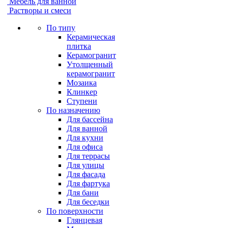
Мебель для ванной
Растворы и смеси
По типу
Керамическая
плитка
Керамогранит
Утолщенный
керамогранит
Мозаика
Клинкер
Ступени
По назначению
Для бассейна
Для ванной
Для кухни
Для офиса
Для террасы
Для улицы
Для фасада
Для фартука
Для бани
Для беседки
По поверхности
Глянцевая