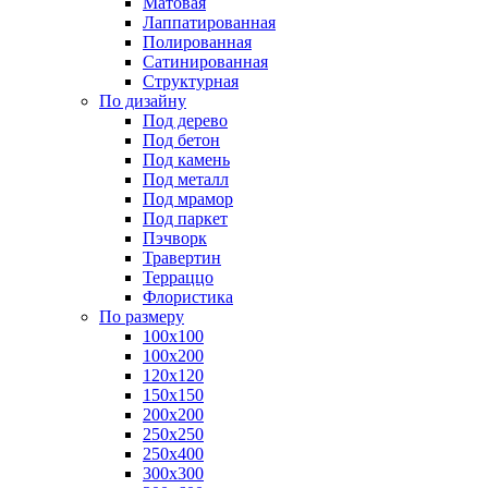
Матовая
Лаппатированная
Полированная
Сатинированная
Структурная
По дизайну
Под дерево
Под бетон
Под камень
Под металл
Под мрамор
Под паркет
Пэчворк
Травертин
Терраццо
Флористика
По размеру
100х100
100х200
120х120
150х150
200х200
250х250
250х400
300х300