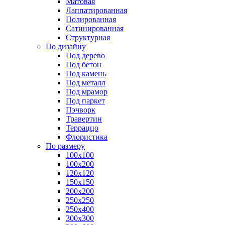
Матовая
Лаппатированная
Полированная
Сатинированная
Структурная
По дизайну
Под дерево
Под бетон
Под камень
Под металл
Под мрамор
Под паркет
Пэчворк
Травертин
Терраццо
Флористика
По размеру
100х100
100х200
120х120
150х150
200х200
250х250
250х400
300х300