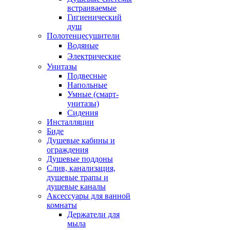
встраиваемые
Гигиенический
душ
Полотенцесушители
ㅤВодяные
ㅤЭлектрические
Унитазы
Подвесные
Напольные
Умные (смарт-
унитазы)
Сидения
Инсталляции
Биде
Душевые кабины и
ограждения
Душевые поддоны
Слив, канализация,
душевые трапы и
душевые каналы
Аксессуары для ванной
комнаты
Держатели для
мыла