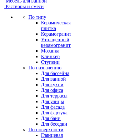
Мебель для ванной
Растворы и смеси
По типу
Керамическая
плитка
Керамогранит
Утолщенный
керамогранит
Мозаика
Клинкер
Ступени
По назначению
Для бассейна
Для ванной
Для кухни
Для офиса
Для террасы
Для улицы
Для фасада
Для фартука
Для бани
Для беседки
По поверхности
Глянцевая