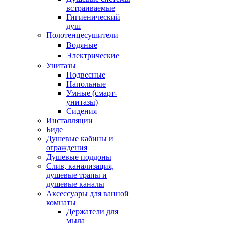
встраиваемые
Гигиенический
душ
Полотенцесушители
ㅤВодяные
ㅤЭлектрические
Унитазы
Подвесные
Напольные
Умные (смарт-
унитазы)
Сидения
Инсталляции
Биде
Душевые кабины и
ограждения
Душевые поддоны
Слив, канализация,
душевые трапы и
душевые каналы
Аксессуары для ванной
комнаты
Держатели для
мыла