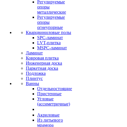
Регулируемые
опоры
металлические
Регулируемые
опоры
огнеупорные
Кварцвиниловые полы
SPC-ламинат
LVT-плитка
MSPC-ламинат
Ламинат
Ковровая плитка
Инженерная доска
Паркетная доска
Подложка
Плинтус
Ванны
Отдельностоящие
Пристенные
Угловые
(ассиметричные)
Акриловые
Из литьевого
мрамора