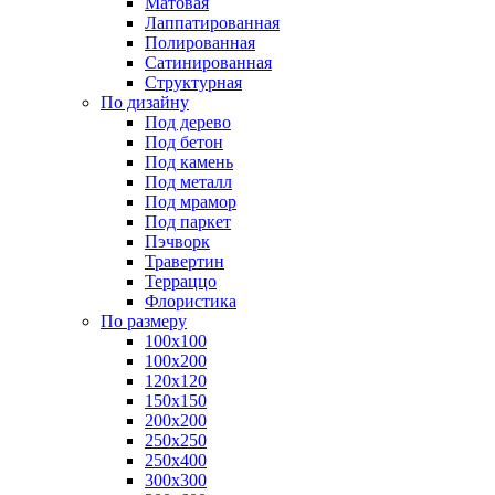
Матовая
Лаппатированная
Полированная
Сатинированная
Структурная
По дизайну
Под дерево
Под бетон
Под камень
Под металл
Под мрамор
Под паркет
Пэчворк
Травертин
Терраццо
Флористика
По размеру
100х100
100х200
120х120
150х150
200х200
250х250
250х400
300х300