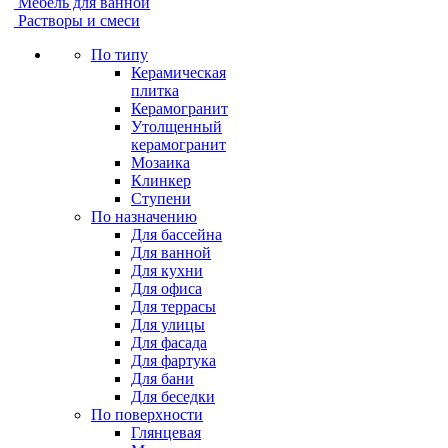
Мебель для ванной
Растворы и смеси
По типу
Керамическая
плитка
Керамогранит
Утолщенный
керамогранит
Мозаика
Клинкер
Ступени
По назначению
Для бассейна
Для ванной
Для кухни
Для офиса
Для террасы
Для улицы
Для фасада
Для фартука
Для бани
Для беседки
По поверхности
Глянцевая