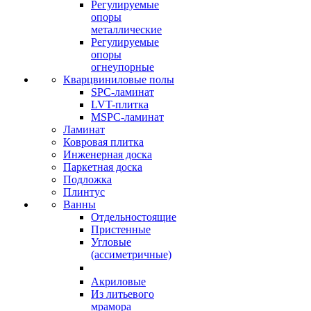
Регулируемые
опоры
металлические
Регулируемые
опоры
огнеупорные
Кварцвиниловые полы
SPC-ламинат
LVT-плитка
MSPC-ламинат
Ламинат
Ковровая плитка
Инженерная доска
Паркетная доска
Подложка
Плинтус
Ванны
Отдельностоящие
Пристенные
Угловые
(ассиметричные)
Акриловые
Из литьевого
мрамора