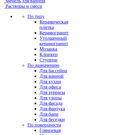
Мебель для ванной
Растворы и смеси
По типу
Керамическая
плитка
Керамогранит
Утолщенный
керамогранит
Мозаика
Клинкер
Ступени
По назначению
Для бассейна
Для ванной
Для кухни
Для офиса
Для террасы
Для улицы
Для фасада
Для фартука
Для бани
Для беседки
По поверхности
Глянцевая