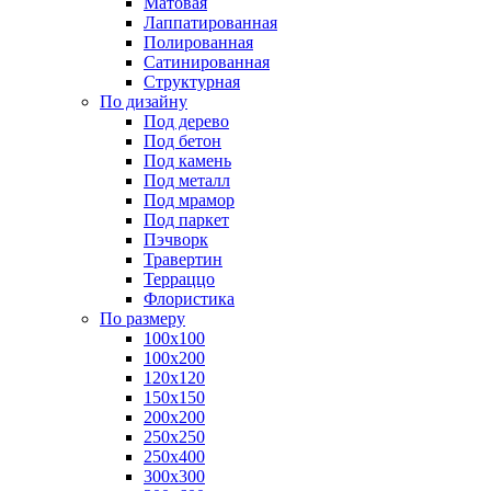
Матовая
Лаппатированная
Полированная
Сатинированная
Структурная
По дизайну
Под дерево
Под бетон
Под камень
Под металл
Под мрамор
Под паркет
Пэчворк
Травертин
Терраццо
Флористика
По размеру
100х100
100х200
120х120
150х150
200х200
250х250
250х400
300х300