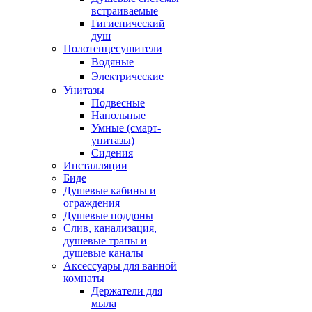
встраиваемые
Гигиенический
душ
Полотенцесушители
ㅤВодяные
ㅤЭлектрические
Унитазы
Подвесные
Напольные
Умные (смарт-
унитазы)
Сидения
Инсталляции
Биде
Душевые кабины и
ограждения
Душевые поддоны
Слив, канализация,
душевые трапы и
душевые каналы
Аксессуары для ванной
комнаты
Держатели для
мыла