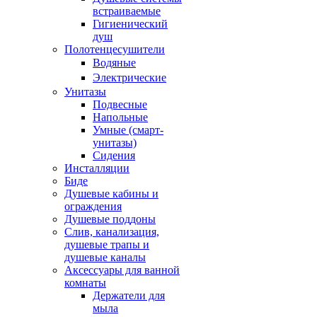
встраиваемые
Гигиенический
душ
Полотенцесушители
ㅤВодяные
ㅤЭлектрические
Унитазы
Подвесные
Напольные
Умные (смарт-
унитазы)
Сидения
Инсталляции
Биде
Душевые кабины и
ограждения
Душевые поддоны
Слив, канализация,
душевые трапы и
душевые каналы
Аксессуары для ванной
комнаты
Держатели для
мыла