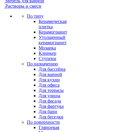
Мебель для ванной
Растворы и смеси
По типу
Керамическая
плитка
Керамогранит
Утолщенный
керамогранит
Мозаика
Клинкер
Ступени
По назначению
Для бассейна
Для ванной
Для кухни
Для офиса
Для террасы
Для улицы
Для фасада
Для фартука
Для бани
Для беседки
По поверхности
Глянцевая