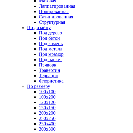
Матовая
Лаппатированная
Полированная
Сатинированная
Структурная
По дизайну
Под дерево
Под бетон
Под камень
Под металл
Под мрамор
Под паркет
Пэчворк
Травертин
Терраццо
Флористика
По размеру
100х100
100х200
120х120
150х150
200х200
250х250
250х400
300х300