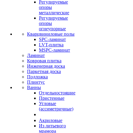
Регулируемые
опоры
металлические
Регулируемые
опоры
огнеупорные
Кварцвиниловые полы
SPC-ламинат
LVT-плитка
MSPC-ламинат
Ламинат
Ковровая плитка
Инженерная доска
Паркетная доска
Подложка
Плинтус
Ванны
Отдельностоящие
Пристенные
Угловые
(ассиметричные)
Акриловые
Из литьевого
мрамора