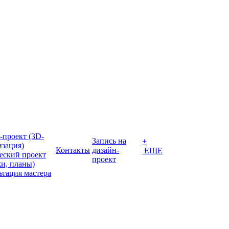
-проект (3D-
Запись на
+
изация)
Контакты
дизайн-
ЕЩЕ
еский проект
проект
жи, планы)
ьтация мастера