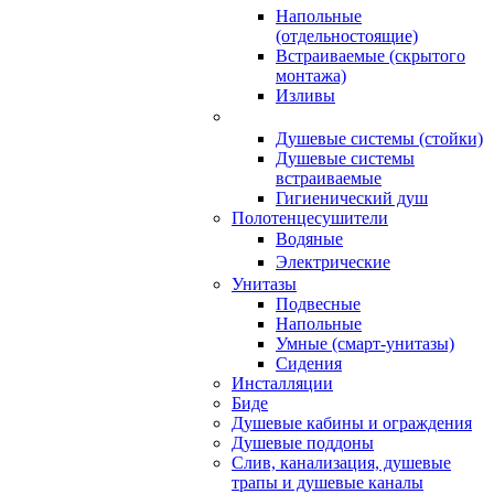
Напольные
(отдельностоящие)
Встраиваемые (скрытого
монтажа)
Изливы
Душевые системы (стойки)
Душевые системы
встраиваемые
Гигиенический душ
Полотенцесушители
ㅤВодяные
ㅤЭлектрические
Унитазы
Подвесные
Напольные
Умные (смарт-унитазы)
Сидения
Инсталляции
Биде
Душевые кабины и ограждения
Душевые поддоны
Слив, канализация, душевые
трапы и душевые каналы