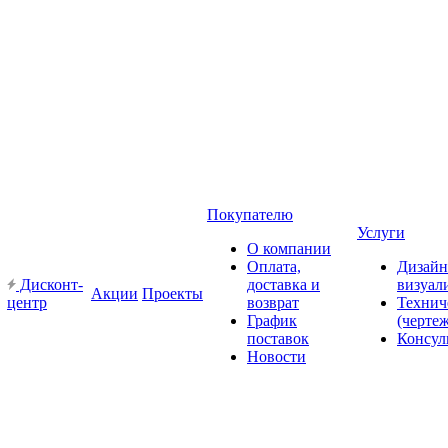
Покупателю
Услуги
О компании
Оплата,
Дизайн
Дисконт-
доставка и
визуал
Акции
Проекты
центр
возврат
Технич
График
(черте
поставок
Консул
Новости