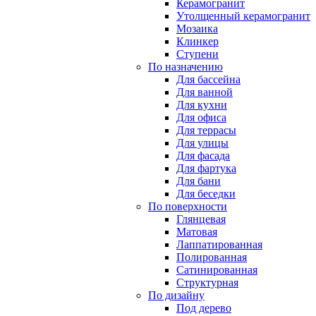
Керамогранит
Утолщенный керамогранит
Мозаика
Клинкер
Ступени
По назначению
Для бассейна
Для ванной
Для кухни
Для офиса
Для террасы
Для улицы
Для фасада
Для фартука
Для бани
Для беседки
По поверхности
Глянцевая
Матовая
Лаппатированная
Полированная
Сатинированная
Структурная
По дизайну
Под дерево