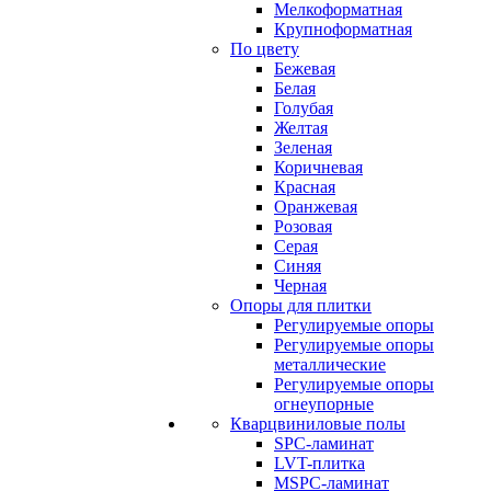
Мелкоформатная
Крупноформатная
По цвету
Бежевая
Белая
Голубая
Желтая
Зеленая
Коричневая
Красная
Оранжевая
Розовая
Серая
Синяя
Черная
Опоры для плитки
Регулируемые опоры
Регулируемые опоры
металлические
Регулируемые опоры
огнеупорные
Кварцвиниловые полы
SPC-ламинат
LVT-плитка
MSPC-ламинат