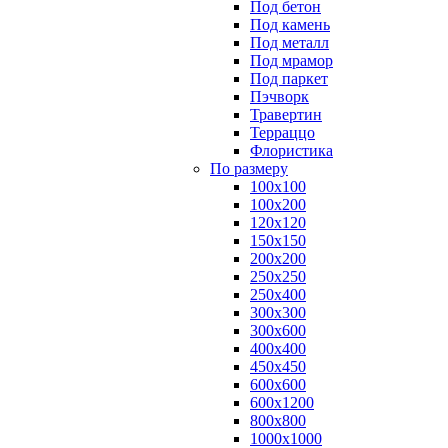
Под бетон
Под камень
Под металл
Под мрамор
Под паркет
Пэчворк
Травертин
Терраццо
Флористика
По размеру
100х100
100х200
120х120
150х150
200х200
250х250
250х400
300х300
300х600
400х400
450х450
600х600
600х1200
800х800
1000х1000