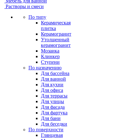
Мебель для ванной
Растворы и смеси
По типу
Керамическая
плитка
Керамогранит
Утолщенный
керамогранит
Мозаика
Клинкер
Ступени
По назначению
Для бассейна
Для ванной
Для кухни
Для офиса
Для террасы
Для улицы
Для фасада
Для фартука
Для бани
Для беседки
По поверхности
Глянцевая