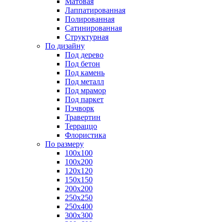
Матовая
Лаппатированная
Полированная
Сатинированная
Структурная
По дизайну
Под дерево
Под бетон
Под камень
Под металл
Под мрамор
Под паркет
Пэчворк
Травертин
Терраццо
Флористика
По размеру
100х100
100х200
120х120
150х150
200х200
250х250
250х400
300х300