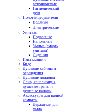
встраиваемые
Гигиенический
душ
Полотенцесушители
ㅤВодяные
ㅤЭлектрические
Унитазы
Подвесные
Напольные
Умные (смарт-
унитазы)
Сидения
Инсталляции
Биде
Душевые кабины и
ограждения
Душевые поддоны
Слив, канализация,
душевые трапы и
душевые каналы
Аксессуары для ванной
комнаты
Держатели для
мыла