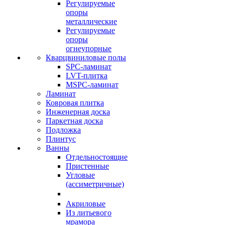
Регулируемые
опоры
металлические
Регулируемые
опоры
огнеупорные
Кварцвиниловые полы
SPC-ламинат
LVT-плитка
MSPC-ламинат
Ламинат
Ковровая плитка
Инженерная доска
Паркетная доска
Подложка
Плинтус
Ванны
Отдельностоящие
Пристенные
Угловые
(ассиметричные)
Акриловые
Из литьевого
мрамора