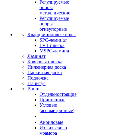
Регулируемые
опоры
металлические
Регулируемые
опоры
огнеупорные
Кварцвиниловые полы
SPC-ламинат
LVT-плитка
MSPC-ламинат
Ламинат
Ковровая плитка
Инженерная доска
Паркетная доска
Подложка
Плинтус
Ванны
Отдельностоящие
Пристенные
Угловые
(ассиметричные)
Акриловые
Из литьевого
мрамора