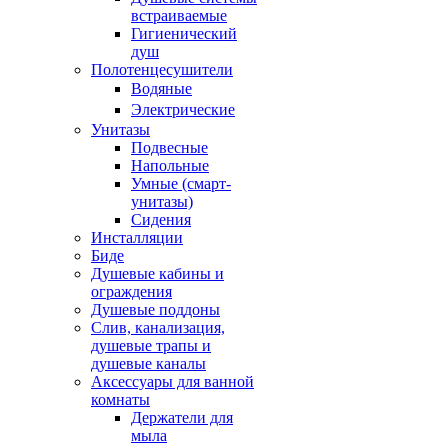
встраиваемые
Гигиенический
душ
Полотенцесушители
ㅤВодяные
ㅤЭлектрические
Унитазы
Подвесные
Напольные
Умные (смарт-
унитазы)
Сидения
Инсталляции
Биде
Душевые кабины и
ограждения
Душевые поддоны
Слив, канализация,
душевые трапы и
душевые каналы
Аксессуары для ванной
комнаты
Держатели для
мыла