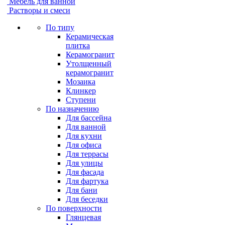
Мебель для ванной
Растворы и смеси
По типу
Керамическая
плитка
Керамогранит
Утолщенный
керамогранит
Мозаика
Клинкер
Ступени
По назначению
Для бассейна
Для ванной
Для кухни
Для офиса
Для террасы
Для улицы
Для фасада
Для фартука
Для бани
Для беседки
По поверхности
Глянцевая