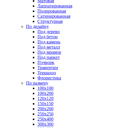
Матовая
Лаппатированная
Полированная
Сатинированная
Структурная
По дизайну
Под дерево
Под бетон
Под камень
Под металл
Под мрамор
Под паркет
Пэчворк
Травертин
Терраццо
Флористика
По размеру
100х100
100х200
120х120
150х150
200х200
250х250
250х400
300х300