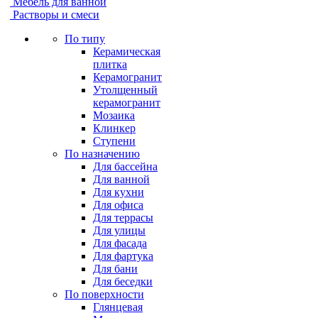
Мебель для ванной
Растворы и смеси
По типу
Керамическая
плитка
Керамогранит
Утолщенный
керамогранит
Мозаика
Клинкер
Ступени
По назначению
Для бассейна
Для ванной
Для кухни
Для офиса
Для террасы
Для улицы
Для фасада
Для фартука
Для бани
Для беседки
По поверхности
Глянцевая