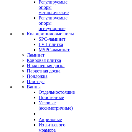
Регулируемые
опоры
металлические
Регулируемые
опоры
огнеупорные
Кварцвиниловые полы
SPC-ламинат
LVT-плитка
MSPC-ламинат
Ламинат
Ковровая плитка
Инженерная доска
Паркетная доска
Подложка
Плинтус
Ванны
Отдельностоящие
Пристенные
Угловые
(ассиметричные)
Акриловые
Из литьевого
мрамора