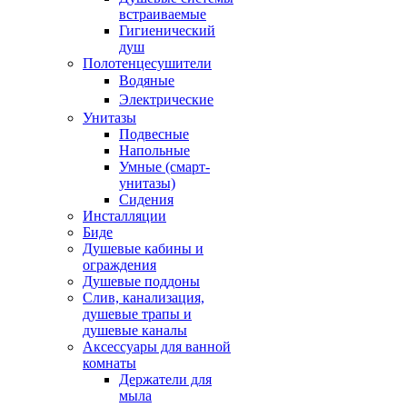
встраиваемые
Гигиенический
душ
Полотенцесушители
ㅤВодяные
ㅤЭлектрические
Унитазы
Подвесные
Напольные
Умные (смарт-
унитазы)
Сидения
Инсталляции
Биде
Душевые кабины и
ограждения
Душевые поддоны
Слив, канализация,
душевые трапы и
душевые каналы
Аксессуары для ванной
комнаты
Держатели для
мыла