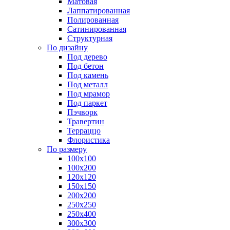
Матовая
Лаппатированная
Полированная
Сатинированная
Структурная
По дизайну
Под дерево
Под бетон
Под камень
Под металл
Под мрамор
Под паркет
Пэчворк
Травертин
Терраццо
Флористика
По размеру
100х100
100х200
120х120
150х150
200х200
250х250
250х400
300х300