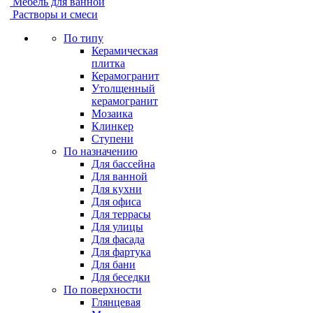
Мебель для ванной
Растворы и смеси
По типу
Керамическая
плитка
Керамогранит
Утолщенный
керамогранит
Мозаика
Клинкер
Ступени
По назначению
Для бассейна
Для ванной
Для кухни
Для офиса
Для террасы
Для улицы
Для фасада
Для фартука
Для бани
Для беседки
По поверхности
Глянцевая