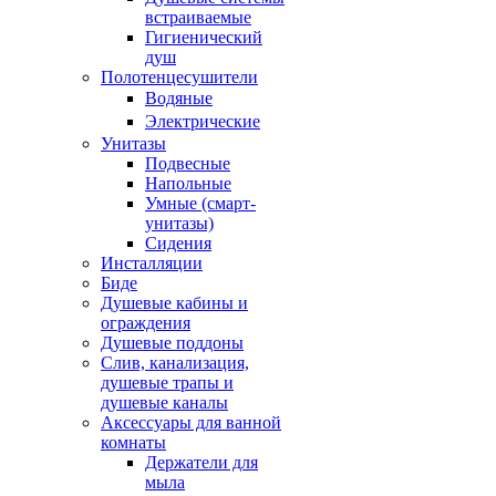
встраиваемые
Гигиенический
душ
Полотенцесушители
ㅤВодяные
ㅤЭлектрические
Унитазы
Подвесные
Напольные
Умные (смарт-
унитазы)
Сидения
Инсталляции
Биде
Душевые кабины и
ограждения
Душевые поддоны
Слив, канализация,
душевые трапы и
душевые каналы
Аксессуары для ванной
комнаты
Держатели для
мыла