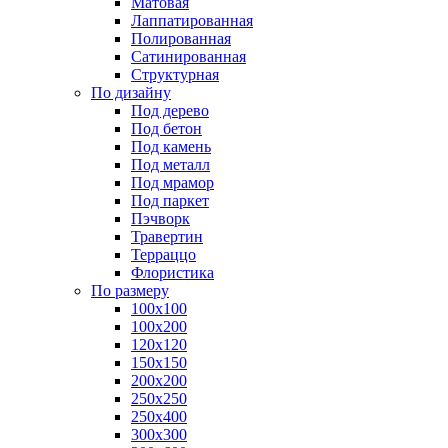
Матовая
Лаппатированная
Полированная
Сатинированная
Структурная
По дизайну
Под дерево
Под бетон
Под камень
Под металл
Под мрамор
Под паркет
Пэчворк
Травертин
Терраццо
Флористика
По размеру
100х100
100х200
120х120
150х150
200х200
250х250
250х400
300х300