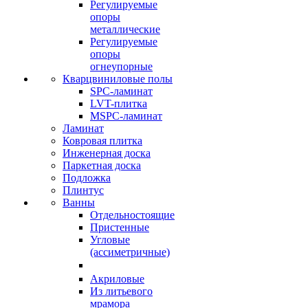
Регулируемые
опоры
металлические
Регулируемые
опоры
огнеупорные
Кварцвиниловые полы
SPC-ламинат
LVT-плитка
MSPC-ламинат
Ламинат
Ковровая плитка
Инженерная доска
Паркетная доска
Подложка
Плинтус
Ванны
Отдельностоящие
Пристенные
Угловые
(ассиметричные)
Акриловые
Из литьевого
мрамора