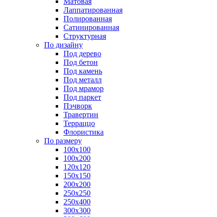
Матовая
Лаппатированная
Полированная
Сатинированная
Структурная
По дизайну
Под дерево
Под бетон
Под камень
Под металл
Под мрамор
Под паркет
Пэчворк
Травертин
Терраццо
Флористика
По размеру
100х100
100х200
120х120
150х150
200х200
250х250
250х400
300х300