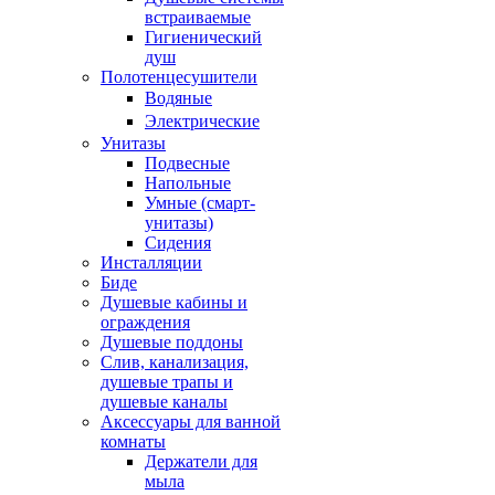
встраиваемые
Гигиенический
душ
Полотенцесушители
ㅤВодяные
ㅤЭлектрические
Унитазы
Подвесные
Напольные
Умные (смарт-
унитазы)
Сидения
Инсталляции
Биде
Душевые кабины и
ограждения
Душевые поддоны
Слив, канализация,
душевые трапы и
душевые каналы
Аксессуары для ванной
комнаты
Держатели для
мыла