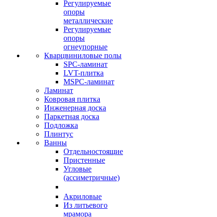
Регулируемые
опоры
металлические
Регулируемые
опоры
огнеупорные
Кварцвиниловые полы
SPC-ламинат
LVT-плитка
MSPC-ламинат
Ламинат
Ковровая плитка
Инженерная доска
Паркетная доска
Подложка
Плинтус
Ванны
Отдельностоящие
Пристенные
Угловые
(ассиметричные)
Акриловые
Из литьевого
мрамора