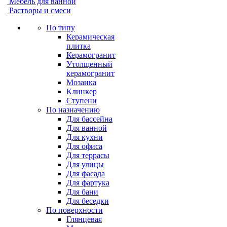
Мебель для ванной
Растворы и смеси
По типу
Керамическая
плитка
Керамогранит
Утолщенный
керамогранит
Мозаика
Клинкер
Ступени
По назначению
Для бассейна
Для ванной
Для кухни
Для офиса
Для террасы
Для улицы
Для фасада
Для фартука
Для бани
Для беседки
По поверхности
Глянцевая