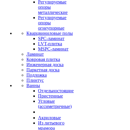
Регулируемые
опоры
металлические
Регулируемые
опоры
огнеупорные
Кварцвиниловые полы
SPC-ламинат
LVT-плитка
MSPC-ламинат
Ламинат
Ковровая плитка
Инженерная доска
Паркетная доска
Подложка
Плинтус
Ванны
Отдельностоящие
Пристенные
Угловые
(ассиметричные)
Акриловые
Из литьевого
мрамора