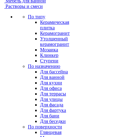
Мебель для ванной
Растворы и смеси
По типу
Керамическая
плитка
Керамогранит
Утолщенный
керамогранит
Мозаика
Клинкер
Ступени
По назначению
Для бассейна
Для ванной
Для кухни
Для офиса
Для террасы
Для улицы
Для фасада
Для фартука
Для бани
Для беседки
По поверхности
Глянцевая