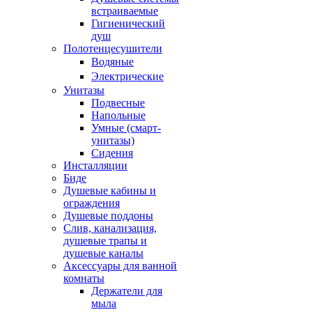
встраиваемые
Гигиенический
душ
Полотенцесушители
ㅤВодяные
ㅤЭлектрические
Унитазы
Подвесные
Напольные
Умные (смарт-
унитазы)
Сидения
Инсталляции
Биде
Душевые кабины и
ограждения
Душевые поддоны
Слив, канализация,
душевые трапы и
душевые каналы
Аксессуары для ванной
комнаты
Держатели для
мыла