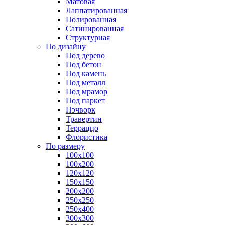
Матовая
Лаппатированная
Полированная
Сатинированная
Структурная
По дизайну
Под дерево
Под бетон
Под камень
Под металл
Под мрамор
Под паркет
Пэчворк
Травертин
Терраццо
Флористика
По размеру
100х100
100х200
120х120
150х150
200х200
250х250
250х400
300х300