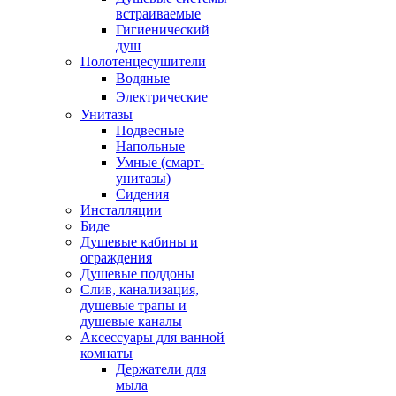
встраиваемые
Гигиенический
душ
Полотенцесушители
ㅤВодяные
ㅤЭлектрические
Унитазы
Подвесные
Напольные
Умные (смарт-
унитазы)
Сидения
Инсталляции
Биде
Душевые кабины и
ограждения
Душевые поддоны
Слив, канализация,
душевые трапы и
душевые каналы
Аксессуары для ванной
комнаты
Держатели для
мыла