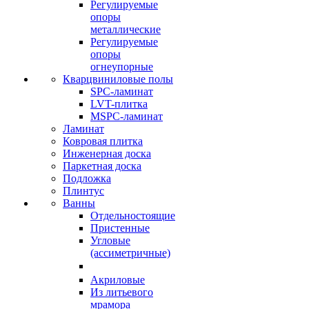
Регулируемые
опоры
металлические
Регулируемые
опоры
огнеупорные
Кварцвиниловые полы
SPC-ламинат
LVT-плитка
MSPC-ламинат
Ламинат
Ковровая плитка
Инженерная доска
Паркетная доска
Подложка
Плинтус
Ванны
Отдельностоящие
Пристенные
Угловые
(ассиметричные)
Акриловые
Из литьевого
мрамора