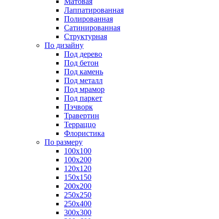
Матовая
Лаппатированная
Полированная
Сатинированная
Структурная
По дизайну
Под дерево
Под бетон
Под камень
Под металл
Под мрамор
Под паркет
Пэчворк
Травертин
Терраццо
Флористика
По размеру
100х100
100х200
120х120
150х150
200х200
250х250
250х400
300х300