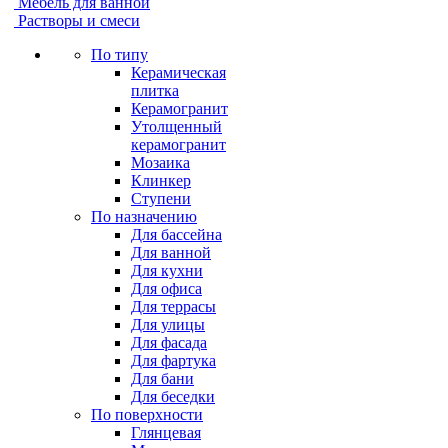
Мебель для ванной
Растворы и смеси
По типу
Керамическая
плитка
Керамогранит
Утолщенный
керамогранит
Мозаика
Клинкер
Ступени
По назначению
Для бассейна
Для ванной
Для кухни
Для офиса
Для террасы
Для улицы
Для фасада
Для фартука
Для бани
Для беседки
По поверхности
Глянцевая