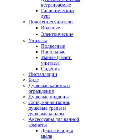
встраиваемые
Гигиенический
душ
Полотенцесушители
ㅤВодяные
ㅤЭлектрические
Унитазы
Подвесные
Напольные
Умные (смарт-
унитазы)
Сидения
Инсталляции
Биде
Душевые кабины и
ограждения
Душевые поддоны
Слив, канализация,
душевые трапы и
душевые каналы
Аксессуары для ванной
комнаты
Держатели для
мыла