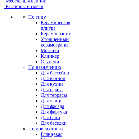
Мебель для ванной
Растворы и смеси
По типу
Керамическая
плитка
Керамогранит
Утолщенный
керамогранит
Мозаика
Клинкер
Ступени
По назначению
Для бассейна
Для ванной
Для кухни
Для офиса
Для террасы
Для улицы
Для фасада
Для фартука
Для бани
Для беседки
По поверхности
Глянцевая