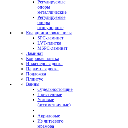
Регулируемые
опоры
металлические
Регулируемые
опоры
огнеупорные
Кварцвиниловые полы
SPC-ламинат
LVT-плитка
MSPC-ламинат
Ламинат
Ковровая плитка
Инженерная доска
Паркетная доска
Подложка
Плинтус
Ванны
Отдельностоящие
Пристенные
Угловые
(ассиметричные)
Акриловые
Из литьевого
мрамора