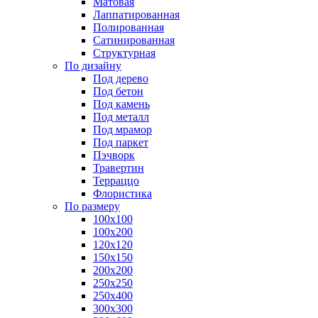
Матовая
Лаппатированная
Полированная
Сатинированная
Структурная
По дизайну
Под дерево
Под бетон
Под камень
Под металл
Под мрамор
Под паркет
Пэчворк
Травертин
Терраццо
Флористика
По размеру
100х100
100х200
120х120
150х150
200х200
250х250
250х400
300х300